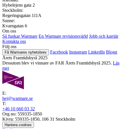
Hybelejens gata 2
Stockholm:
Regeringsgatan 111A
Sunne:
Kvarngatan 6
Om oss
Så funkar Warmare
En Warmare revisionsvärld
Jobb och karriär
Kontakta oss
Följ oss
Facebook
Instagram
LinkedIn
Blogg
Få Warmares nyhetsbrev
Årets Framtidsbyrå 2025
Dessutom blev vi vinnare av FAR Årets Framtidsbyrå 2025.
Läs
mer
E:
hej@warmare.se
T:
+46 10 660 03 32
Org no: 559335-1850
Kivra: 559335-1850, 106 31 Stockholm
Hantera cookies